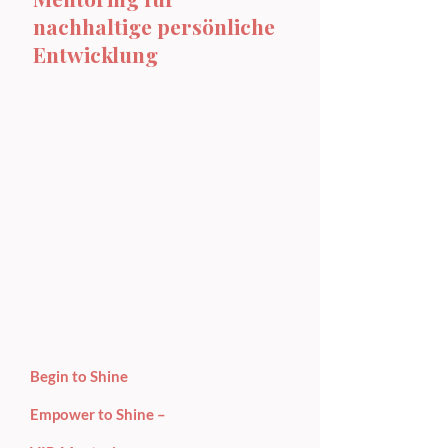
nachhaltige persönliche
Entwicklung
Mein Mentoring richtet sich an
Menschen, die ihre Wirkung, ihr
Selbstvertrauen und ihre Präsenz
nachhaltig stärken möchten.
Ich begleite meine Klientinnen und
Klienten dabei, innere Blockaden zu
lösen, klar für sich einzustehen und
ihre Persönlichkeit authentisch
sichtbar zu machen.
Die Zusammenarbeit ist individuell,
tiefgehend und darauf ausgerichtet,
langfristige Veränderungen zu
ermöglichen.
Begin to Shine
– Der Start in deine volle
Größe.
Empower to Shine –
Vertiefung,
Umsetzung & Verankerung.