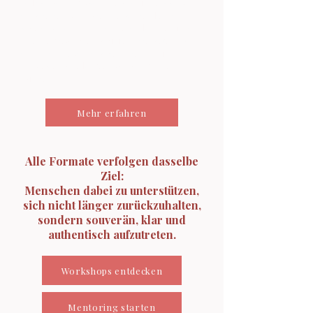
Selbstwert, Präsenz und Wirkungskraft
entstehen und wie Menschen lernen,
souverän aufzutreten und klar zu wirken.
Meine Keynote inspiriert, bewegt und
eröffnet neue Perspektiven – mit
Impulsen, die lange nach dem Event
wirken.
Mehr erfahren
Alle Formate verfolgen dasselbe
Ziel:
Menschen dabei zu unterstützen,
sich nicht länger zurückzuhalten,
sondern souverän, klar und
authentisch aufzutreten.
Workshops entdecken
Mentoring starten