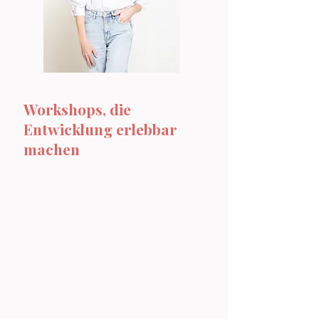
Workshops, die
Entwicklung erlebbar
machen
n meinen Workshops arbeite ich
I
interaktiv, praxisnah und individuell
auf die Bedürfnisse der
Teilnehmenden abgestimmt.
Die Teilnehmenden lernen, ihre
Präsenz bewusst einzusetzen, klar
zu kommunizieren und sicher
aufzutreten – auch in
herausfordernden Situationen.
Dabei verbinde ich Humor, Tiefgang
und konkrete Strategien, die sofort