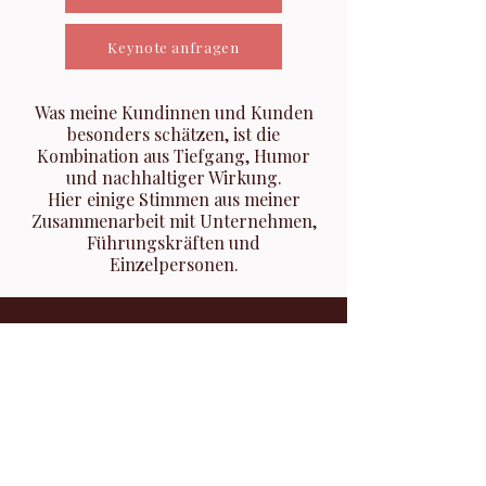
Keynote anfragen
Was meine Kundinnen und Kunden
besonders schätzen, ist die
Kombination aus Tiefgang, Humor
und nachhaltiger Wirkung.
Hier einige Stimmen aus meiner
Zusammenarbeit mit Unternehmen,
Führungskräften und
Einzelpersonen.
TESTIMONIALS
Workshop /
Andrea Ming,
Direktorin Campus Sursee
Stéphanie hat mit unseren Kader-Frauen des