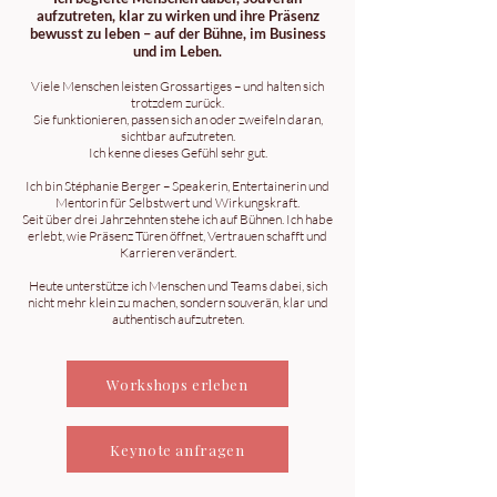
aufzutreten, klar zu wirken und ihre Präsenz
bewusst zu leben – auf der Bühne, im Business
und im Leben.
Viele Menschen leisten Grossartiges – und halten sich
trotzdem zurück.
Sie funktionieren, passen sich an oder zweifeln daran,
sichtbar aufzutreten.
Ich kenne dieses Gefühl sehr gut.
Ich bin Stéphanie Berger – Speakerin, Entertainerin und
Mentorin für Selbstwert und Wirkungskraft.
Seit über drei Jahrzehnten stehe ich auf Bühnen. Ich habe
erlebt, wie Präsenz Türen öffnet, Vertrauen schafft und
Karrieren verändert.
Heute unterstütze ich Menschen und Teams dabei, sich
nicht mehr klein zu machen, sondern souverän, klar und
authentisch aufzutreten.
Workshops erleben
Keynote anfragen