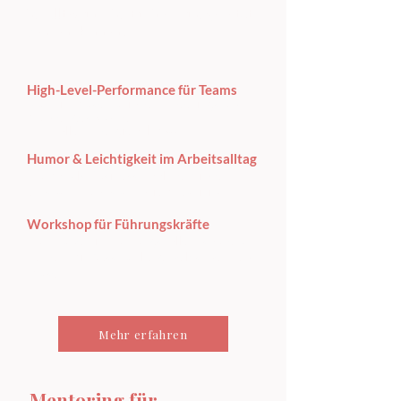
im Alltag und im Business umgesetzt
werden können.
High-Level-Performance für Teams
Stark in Präsentationen, Meetings und
Kundengesprächen –
voller Energie & Impact.
Humor & Leichtigkeit im Arbeitsalltag
Humor als Business-Tool: verbindet,
entspannt und stärkt die Kreativität.
Workshop für Führungskräfte
Für Frauen in Führungsrollen: souverän
führen mit Ausstrahlung, Selbstwert und
Präsenz.
Mehr erfahren
Mentoring für