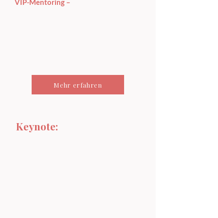
VIP-Mentoring –
Meine intensivste und
persönlichste Begleitung.
👉 Die Zusammenarbeit ist individuell,
tiefgehend und darauf ausgerichtet,
langfristige Veränderungen zu
ermöglichen.
Mehr erfahren
Keynote:
Fertig mit Chli!
Zeige deine Grösse.
Keynote, die bewegt und Wirkung
hinterlässt.
Meine Keynote ist mehr als ein Vortrag –
sie ist ein Erlebnis.
Mit Humor, Tiefgang und viel
Bühnenenergie zeige ich, wie