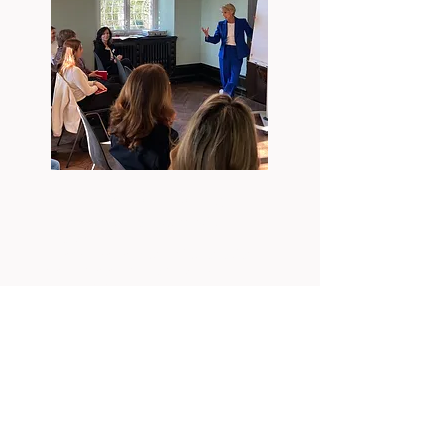
Format / Rahmen
Dauer:
3 Stunden (kompakt und
intensiv)
Durchführung:
vor Ort oder extern
Gruppengröße:
ideal bis 15
Teilnehmerinnen
Eine individuelle Anpassung der
Inhalte an die Bedürfnisse der
Teilnehmerinnen wird
selbstverständlich jederzeit
berücksichtigt.
Vertiefungs- oder Follow-up-Modul
möglich.