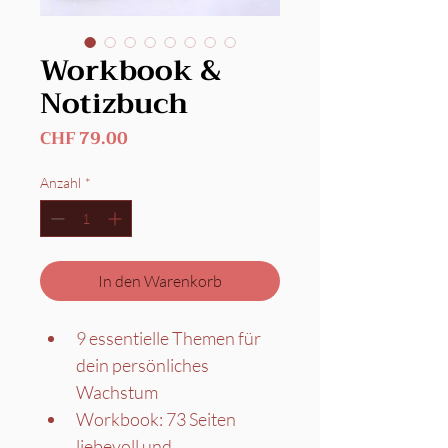
Workbook &
Notizbuch
Preis
CHF 79.00
Anzahl
*
In den Warenkorb
9 essentielle Themen für 
dein persönliches 
Wachstum
Workbook: 73 Seiten 
liebevoll und 