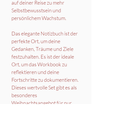
auf deiner Reise zu mehr 
Selbstbewusstsein und 
persönlichem Wachstum.
Das elegante Notizbuch ist der 
perfekte Ort, um deine 
Gedanken, Träume und Ziele 
festzuhalten. Es ist der ideale 
Ort, um das Workbook zu 
reflektieren und deine 
Fortschritte zu dokumentieren.
Dieses wertvolle Set gibt es als 
besonderes 
Weihnachtsangebot für nur 
CHF 79,00 statt CHF 89,00.
Es ist das perfekte Geschenk, 
um jemandem – oder dir selbst 